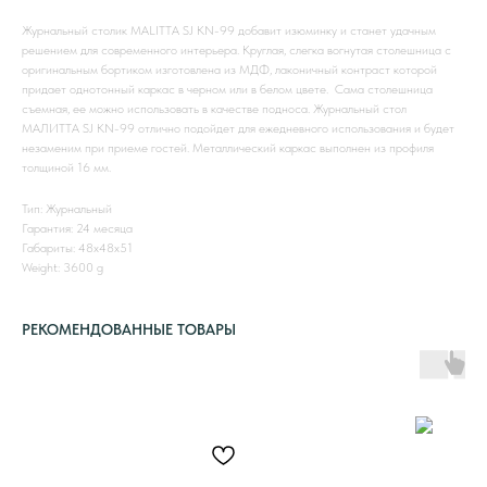
Журнальный столик MALITTA SJ KN-99 добавит изюминку и станет удачным
решением для современного интерьера. Круглая, слегка вогнутая столешница с
оригинальным бортиком изготовлена из МДФ, лаконичный контраст которой
придает однотонный каркас в черном или в белом цвете. Сама столешница
съемная, ее можно использовать в качестве подноса. Журнальный стол
МАЛИТТА SJ KN-99 отлично подойдет для ежедневного использования и будет
незаменим при приеме гостей. Металлический каркас выполнен из профиля
толщиной 16 мм.
Тип: Журнальный
Гарантия: 24 месяца
Габариты: 48х48х51
Weight: 3600 g
РЕКОМЕНДОВАННЫЕ ТОВАРЫ