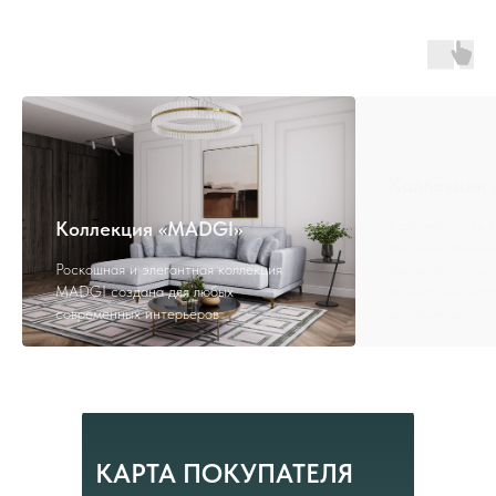
Коллекция
Сдержанность л
Коллекция «MADGI»
высокие ножки и
Роскошная и элегантная коллекция
характеристики,
MADGI создана для любых
разместить этот
современных интерьеров
интерьерах.
КАРТА ПОКУПАТЕЛЯ