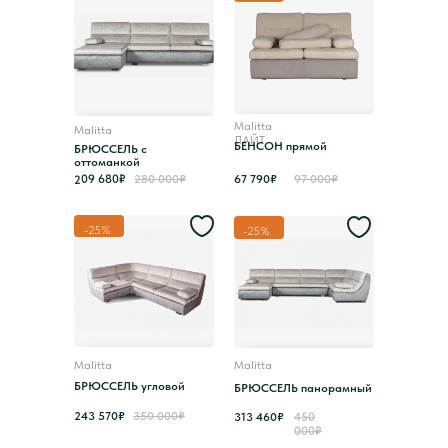
Malitta
Malitta
ЛАЙТ
БЕНСОН прямой
БРЮССЕЛЬ с
оттоманкой
209 680₽
280 000₽
67 790₽
97 000₽
-25%
-25%
Malitta
Malitta
БРЮССЕЛЬ угловой
БРЮССЕЛЬ панорамный
243 570₽
350 000₽
313 460₽
450
000₽