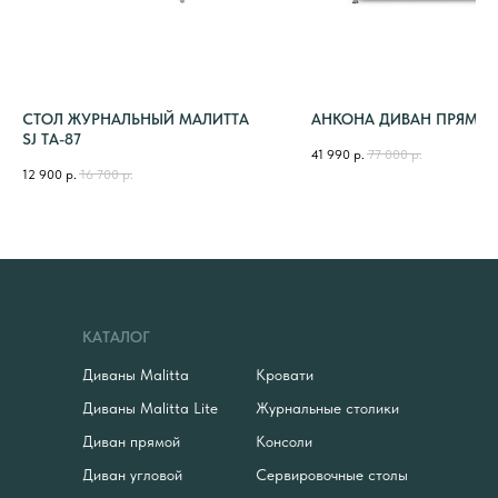
СТОЛ ЖУРНАЛЬНЫЙ МАЛИТТА
АНКОНА ДИВАН ПРЯМО
SJ TA-87
41 990
р.
77 000
р.
12 900
р.
16 700
р.
КАТАЛОГ
Диваны Malitta
Кровати
Диваны Malitta Lite
Журнальные столики
Диван прямой
Консоли
Диван угловой
Сервировочные столы