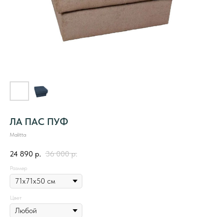
ЛА ПАС ПУФ
Malitta
24 890
р.
36 000
р.
Размер
Цвет