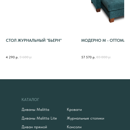
СТОЛ ЖУРНАЛЬНЫЙ "БЬЕРН"
МОДЕРНО М - ОТТОМАН
4 290
р.
5 600
р.
57 570
р.
85 000
р.
КАТАЛОГ
Диваны Malitta
Кровати
Диваны Malitta Lite
Журнальные столики
Диван прямой
Консоли