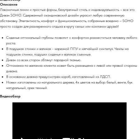
Описание
Лаконичные линии и простые формы, безупречный стиль и индивидуальность – все это
Диван SOHO. Сдержанный скандинавский дизайн украсит любую современную
обстановку. Элегантность, комфорт и функциональность, собранные воедино – SOHO
просто создан для размеренного отдыха в кругу семьи или компании друзей!
Сиденье оптимальный глубины позволит с комфортом разместиться человеку любого
роста.
В подушках спинки и валиках - нарезной ППУ и мягчайший синтепух. Чехлы на
подушках спинки, подушки сиденья и валиках съемные.
Диван со всех сторон обтянут парадной тканью.
Оттоманка по желанию клиента может быть размещена с левой или правой стороны
дивана.
В основании дивана предусмотрен короб, изготовленный из ЛДСП.
Ножки изготовлены из натурального дерева, 4х цветов на выбор: белый, венге, бук
натуральный, орех темный.
Видеообзор