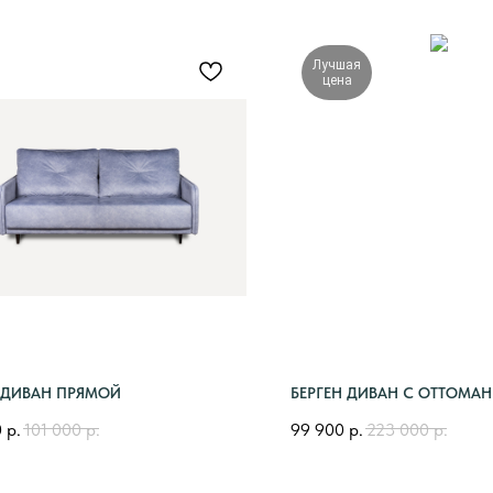
Лучшая
цена
 ДИВАН ПРЯМОЙ
БЕРГЕН ДИВАН С ОТТОМА
0
р.
101 000
р.
99 900
р.
223 000
р.