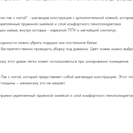
ик-так с ногой" - шагающая конструкция с дополнительной ножкой, которая
укрепленный пружиной-змейкой и слой комфортного пенополиуретана
шки малые, внутри которых - нарезной ППУ и мягчайший синтепух.
ходимости можно убрать подушки или постельное белье.
беспрепятственно проводить уборку под диваном. Цвет ножек можно выбрать
тому этот диван легко может использоваться при зонировании помещения.
Так с ногой, который представляет собой шагающую конструкцию. Этот ти
 толщины – механизму это не мешает.
пружин укрепленный пружиной-змейкой и слой комфортного пенополиурета