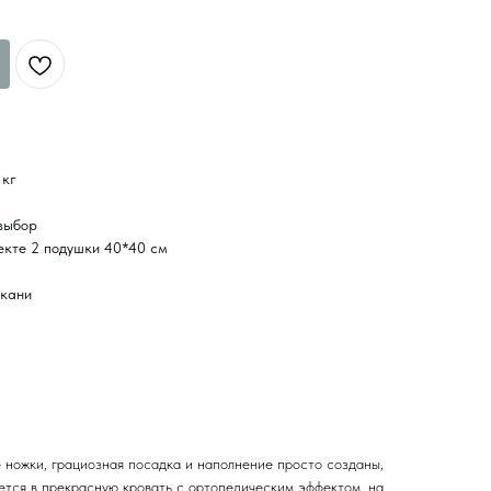
 кг
выбор
екте 2 подушки 40*40 см
ткани
 ножки, грациозная посадка и наполнение просто созданы,
тся в прекрасную кровать с ортопедическим эффектом, на