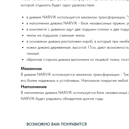
которой отдыхать будет одно удовольствие.
в диване NARVIK используется механизм трансформации; "т
в наполнении дивана NARVIK - блок независимых пружин; 
в комплекте с диваном идут две подушки-спинки и две поду
чехлы на подушках съемные чехлы.
в основании дивана расположен короб, в который при необ
ножки дивана деревянные, высотой 17см, дают возможность 
темный.
обратная сторона дивана выполнена из лицевой ткани, поэ
Механизм
В диване NARVIK используется механизм трансформации - Тик-
его более надежным и устойчивым. Напольное покрытие любой
Наполнение
В наполнении дивана NARVIK используется блок независимых 
NARVIK будет радовать обладателя долгие годы.
ВОЗМОЖНО ВАМ ПОНРАВИТСЯ