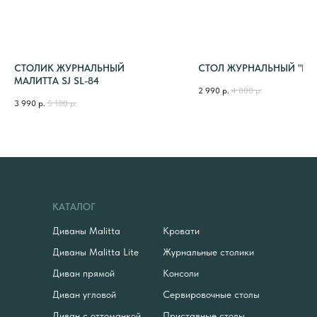
СТОЛИК ЖУРНАЛЬНЫЙ
СТОЛ ЖУРНАЛЬНЫЙ "БЕ
МАЛИТТА SJ SL-84
2 990
р.
4 800
р.
3 990
р.
5 100
р.
КАТАЛОГ
Диваны Malitta
Кровати
Диваны Malitta Lite
Журнальные столики
Диван прямой
Консоли
Диван угловой
Сервировочные столы
Диван с оттоманкой
Приставные столы