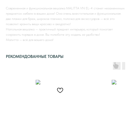
Современная и функциональная вешалка MALITTA VN EL-4 станет незаменимым
предметом мебели в вашем доме! Она очень вместительная и функциональная:
две планки для брюк, широкое плечико, полочка для аксессуаров — всё это
позволит хранить вещи красиво и аккуратно!
Напольная вешалка — практичный предмет интерьера, который помогает
сохранить порядок в доме. Вы полюбите эту модель за удобство!
Малитта — всё для вашего дома!
РЕКОМЕНДОВАННЫЕ ТОВАРЫ